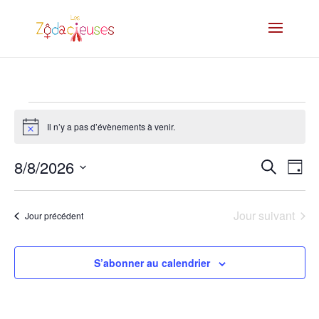
Évènements
for
Il n’y a pas d’évènements à venir.
Notice
août
Recherc
Navi
8/8/2026
Recherche
8,
Jour
de
et
Sélectionnez
2026
vue
navigati
une
Évè
Jour suivant
de
Jour précédent
date.
vues
Évèneme
S’abonner au calendrier